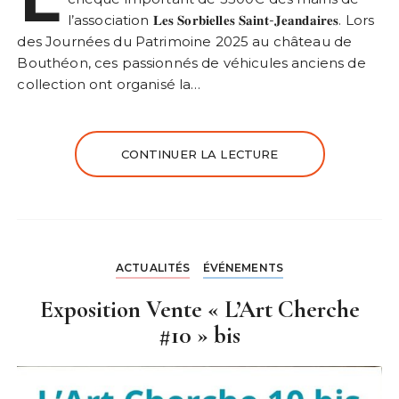
l’association 𝐋𝐞𝐬 𝐒𝐨𝐫𝐛𝐢𝐞𝐥𝐥𝐞𝐬 𝐒𝐚𝐢𝐧𝐭-𝐉𝐞𝐚𝐧𝐝𝐚𝐢𝐫𝐞𝐬. Lors
des Journées du Patrimoine 2025 au château de
Bouthéon, ces passionnés de véhicules anciens de
collection ont organisé la…
CONTINUER LA LECTURE
ACTUALITÉS
ÉVÉNEMENTS
Exposition Vente « L’Art Cherche
#10 » bis