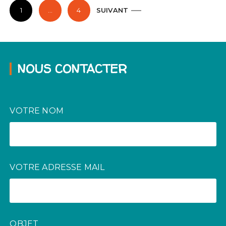
P
1
…
4
SUIVANT
a
g
i
n
NOUS CONTACTER
a
t
i
VOTRE NOM
o
n
d
VOTRE ADRESSE MAIL
e
s
p
u
OBJET