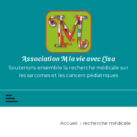
P
a
s
s
e
r
a
u
Association M la vie avec Lisa
c
Soutenons ensemble la recherche médicale sur
o
les sarcomes et les cancers pédiatriques
n
t
e
n
u
Accueil
recherche médicale