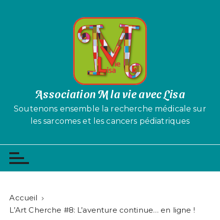
P
a
s
s
e
r
a
u
Association M la vie avec Lisa
c
Soutenons ensemble la recherche médicale sur
o
les sarcomes et les cancers pédiatriques
n
t
e
n
u
Accueil
L’Art Cherche #8: L’aventure continue… en ligne !