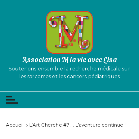
P
a
s
s
e
r
a
u
Association M la vie avec Lisa
c
Soutenons ensemble la recherche médicale sur
o
les sarcomes et les cancers pédiatriques
n
t
e
n
u
Accueil
L’Art Cherche #7 … L’aventure continue !