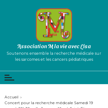
P
a
s
s
e
r
a
u
Association M la vie avec Lisa
c
Soutenons ensemble la recherche médicale sur
o
les sarcomes et les cancers pédiatriques
n
t
e
n
u
Accueil
Concert pour la recherche médicale Samedi 19