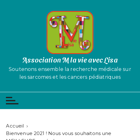
P
a
s
s
e
r
a
u
Association M la vie avec Lisa
c
Soutenons ensemble la recherche médicale sur
o
les sarcomes et les cancers pédiatriques
n
t
e
n
u
Accueil
Bienvenue 2021 ! Nous vous souhaitons une